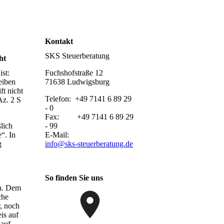
Kontakt
SKS Steuerberatung
ht
Fuchshofstraße 12
st:
71638 Ludwigsburg
eiben
ft nicht
Telefon: +49 7141 6 89 29
Az. 2 S
- 0
Fax: +49 7141 6 89 29
- 99
lich
E-Mail:
“. In
info@sks-steuerberatung.de
g
So finden Sie uns
en. Dem
che
r, noch
is auf
 auf