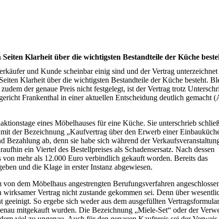
eiten Klarheit über die wichtigsten Bestandteile der Küche beste
äufer und Kunde scheinbar einig sind und der Vertrag unterzeichnet i
Seiten Klarheit über die wichtigsten Bestandteile der Küche besteht. Bl
udem der genaue Preis nicht festgelegt, ist der Vertrag trotz Unterschri
richt Frankenthal in einer aktuellen Entscheidung deutlich gemacht (
aktionstage eines Möbelhauses für eine Küche. Sie unterschrieb schließ
mit der Bezeichnung „Kaufvertrag über den Erwerb einer Einbauküche
und Bezahlung ab, denn sie habe sich während der Verkaufsveranstaltun
aufhin ein Viertel des Bestellpreises als Schadensersatz. Nach dessen
 von mehr als 12.000 Euro verbindlich gekauft worden. Bereits das
eben und die Klage in erster Instanz abgewiesen.
em von dem Möbelhaus angestrengten Berufungsverfahren angeschloss
in wirksamer Vertrag nicht zustande gekommen sei. Denn über wesentli
t geeinigt. So ergebe sich weder aus dem ausgefüllten Vertragsformula
 genau mitgekauft wurden. Die Bezeichnung „Miele-Set“ oder der Verwe
ondern viel zu ungenau. Auch für den genauen Kaufpreis sei der Verweis