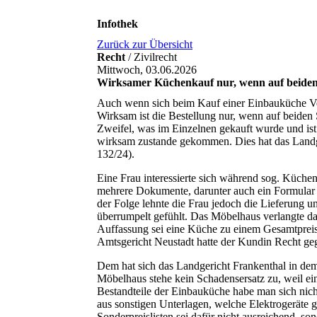
Infothek
Zurück zur Übersicht
Recht
/ Zivilrecht
Mittwoch, 03.06.2026
Wirksamer Küchenkauf nur, wenn auf beiden S
Auch wenn sich beim Kauf einer Einbauküche Verk
Wirksam ist die Bestellung nur, wenn auf beiden 
Zweifel, was im Einzelnen gekauft wurde und ist z
wirksam zustande gekommen. Dies hat das Landge
132/24).
Eine Frau interessierte sich während sog. Küchen
mehrere Dokumente, darunter auch ein Formular 
der Folge lehnte die Frau jedoch die Lieferung 
überrumpelt gefühlt. Das Möbelhaus verlangte dar
Auffassung sei eine Küche zu einem Gesamtpreis
Amtsgericht Neustadt hatte der Kundin Recht geg
Dem hat sich das Landgericht Frankenthal in d
Möbelhaus stehe kein Schadensersatz zu, weil e
Bestandteile der Einbauküche habe man sich nich
aus sonstigen Unterlagen, welche Elektrogeräte
Sonderpreislisten sei dafür nicht ausreichend, s